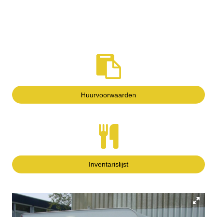
Huurvoorwaarden
Inventarislijst