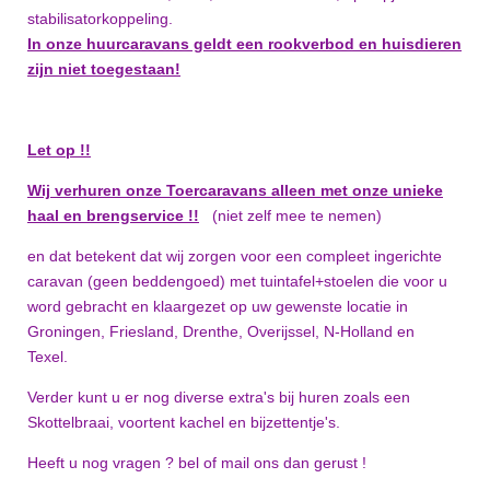
stabilisatorkoppeling.
In onze huurcaravans geldt een rookverbod en huisdier
en
zijn n
iet toegestaan!
Let op !!
Wij verhuren onze Toercaravans alleen met onze unieke
haal en brengservice !!
(niet zelf mee te nemen)
en dat betekent dat wij zorgen voor een compleet ingerichte
caravan (geen beddengoed) met tuintafel+stoelen die voor u
word gebracht en klaargezet op uw gewenste locatie in
Groningen, Friesland, Drenthe, Overijssel, N-Holland en
Texel.
Verder kunt u er nog diverse extra's bij huren zoals een
Skottelbraai, voortent kachel en bijzettentje's.
Heeft u nog vragen ? bel of mail ons dan gerust !