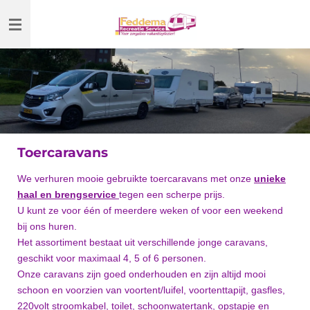
Ga
direct
naar
de
hoofdinhoud
Toercaravans
We verhuren mooie gebruikte toercaravans met onze
unieke
haal en brengservice
tegen een scherpe prijs.
U kunt ze voor één of meerdere weken of voor een weekend
bij ons huren.
Het assortiment bestaat uit verschillende jonge caravans,
geschikt voor maximaal 4, 5 of 6 personen.
Onze caravans zijn goed onderhouden en zijn altijd mooi
schoon en voorzien van voortent/luifel, voortenttapijt, gasfles,
220volt stroomkabel, toilet, schoonwatertank, opstapje en